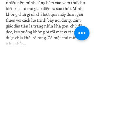
nhiều nên mình cũng bấm vào xem thử cho 
biết, kiểu tò mò giao diện ra sao thôi. Mình 
không chơi gì cả, chỉ lướt qua mấy đoạn giới 
thiệu với cách họ trình bày nội dung. Cảm 
giác đầu tiên là trang nhìn khá gọn, chữ dễ 
đọc, kéo xuống không bị rối mắt vì các phần 
được chia khối rõ ràng. Có một chỗ mình để 
ý họ nhắc…
Mostrar mais
Curtir
Responder
uyenghomsoet.h.uy.e.n+abc123
há 3 dias
ball88.blog
 hôm bữa mình lướt thấy bạn 
share nên ghé thử cho biết chứ cũng không 
định tìm hiểu sâu. Vào trang cái mình để ý 
ngay là cách chia nội dung theo từng khối 
nhìn khá “thoáng”, cuộn xuống không bị rối 
mắt. Mấy tiêu đề kiểu Thể Thao với nổ hũ 
jackpot đặt rõ ràng nên mình biết đang ở 