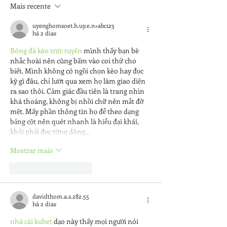
Mais recente
uyenghomsoet.h.uy.e.n+abc123
há 2 dias
Bóng đá kèo trực tuyến
 mình thấy bạn bè 
nhắc hoài nên cũng bấm vào coi thử cho 
biết. Mình không có ngồi chọn kèo hay đọc 
kỹ gì đâu, chỉ lướt qua xem họ làm giao diện 
ra sao thôi. Cảm giác đầu tiên là trang nhìn 
khá thoáng, không bị nhồi chữ nên mắt đỡ 
mệt. Mấy phần thông tin họ để theo dạng 
bảng cột nên quét nhanh là hiểu đại khái, 
khỏi phải đọc từng dòng…
Mostrar mais
Curtir
Responder
davidthom.a.s.282.55
há 2 dias
nhà cái kubet
 dạo này thấy mọi người nói 